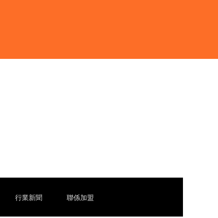
行業新聞
聯係加盟