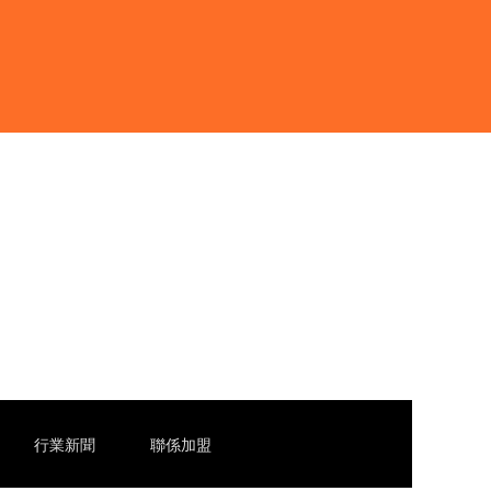
行業新聞
聯係加盟